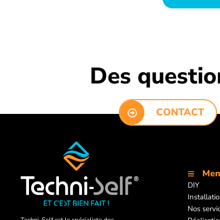
Des question
CONTACT
Me
DIY
Installati
Nos servi
Techni-Self est le spécialiste des