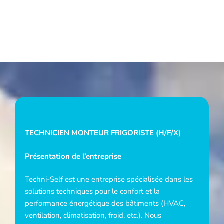
TECHNICIEN MONTEUR FRIGORISTE (H/F/X)
Présentation de l’entreprise
Techni-Self est une entreprise spécialisée dans les
solutions techniques pour le confort et la
performance énergétique des bâtiments (HVAC,
ventilation, climatisation, froid, etc.). Nous