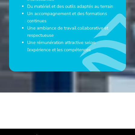
Du matériel et des outils adaptés au terrain
Un accompagnement et des formations
continues
Une ambiance de travail collaborative et
respectueuse
Une rémunération attractive selon
l’expérience et les compétences