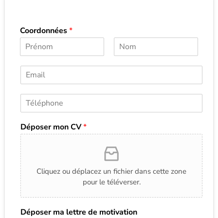
Coordonnées
*
P
N
r
o
E
é
m
m
n
a
o
T
m
i
é
l
l
*
Déposer mon CV
*
é
p
h
o
n
Cliquez ou déplacez un fichier dans cette zone
e
pour le téléverser.
*
Déposer ma lettre de motivation