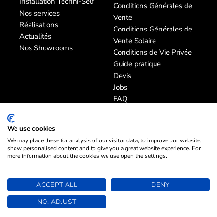
Installation Techni-Self
Conditions Générales de
Nos services
Vente
Réalisations
Conditions Générales de
Actualités
Vente Solaire
Nos Showrooms
Conditions de Vie Privée
Guide pratique
Devis
Jobs
FAQ
SAV
We use cookies
We may place these for analysis of our visitor data, to improve our website,
show personalised content and to give you a great website experience. For
more information about the cookies we use open the settings.
© Techni-Self 2026 | TVA : BE0748767150
ACCEPT ALL
DENY
Réalisé avec
par
NO, ADJUST
a