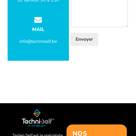
Le samedi: 9h à 15h
MAIL
Envoyer
info@techniself.be
NOS
Techni-Self est le spécialiste