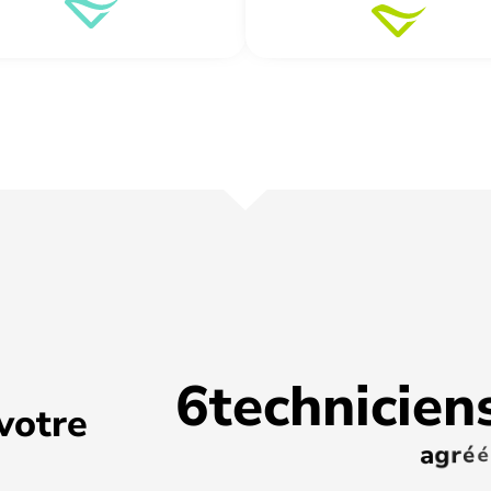
6
t
e
c
h
n
i
c
i
e
n
votre
a
g
r
é
é