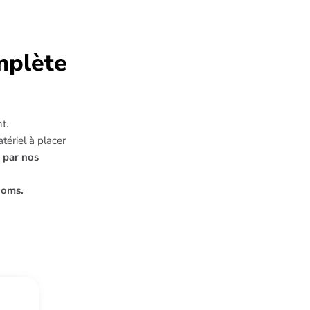
mplète
t.
tériel à placer
 par nos
ooms.