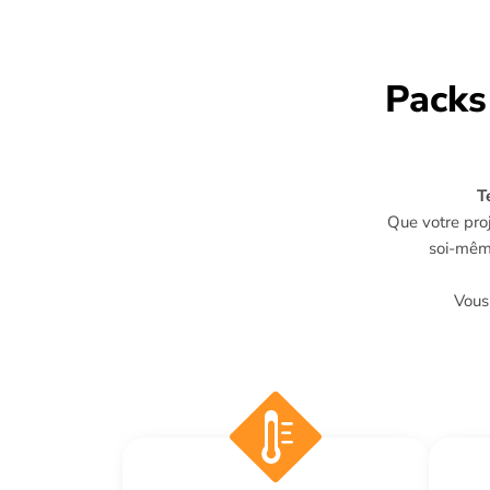
Packs
T
Que votre proj
soi-mê
Vous