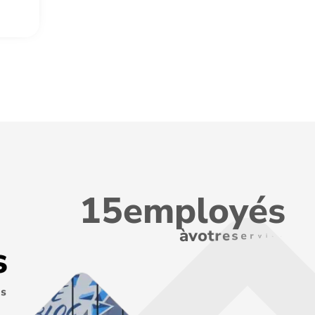
1
5
e
m
p
l
o
y
é
s
à
v
o
t
r
e
s
e
r
v
i
c
e
s
s