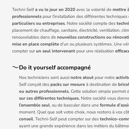
Techni-Self
a vu le jour en 2020
avec la volonté de
mettre à
professionnels
pour l’installation des différentes technique
particuliers ou entreprises
. Notre société compte des
techni
placement de chauffage, sanitaire, électricité, ventilation, cli
renouvelables dans de
nouvelles constructions ou rénovat
mise en place complète
d’un ou plusieurs systèmes. Une vér
compter sur
un seul intervenant
pour une réalisation
efficac
Do it yourself accompagné
Nos techniciens sont aussi
notre atout
pour notre
activit
Self conçoit des
packs sur mesure
à destination de
brico
ou autres professionnels.
Cette solution simple permet 
sur ces différentes techniques.
Notre société vous donne 
l’ensemble seul
, ou de basculer dans une
formule d’assi
moment. Quel que soit votre choix, nous restons à vos cô
conseil
. Techni-Self peut compter sur des
technico-com
ayant une grande expérience dans les métiers du bâtime