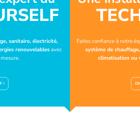
URSELF
TECH
e, sanitaire, électricité,
Faites confiance à notre é
nergies renouvelables
avec
système de chauffage, s
 mesure.
climatisation ou
F !
ON