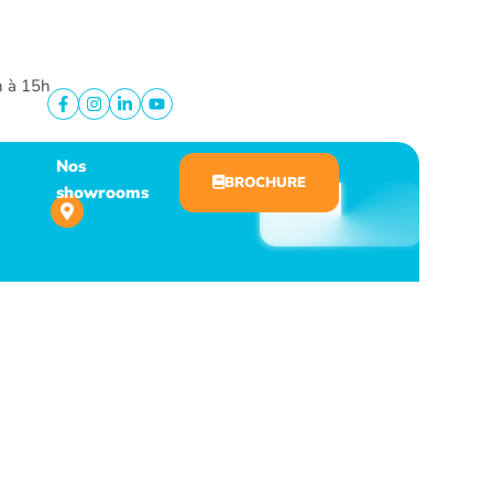
h à 15h
Nos
BROCHURE
showrooms