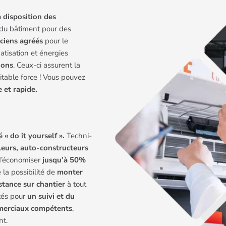
 disposition des
s du bâtiment pour des
ciens agréés
pour le
matisation et énergies
ions
. Ceux-ci assurent la
itable force ! Vous pouvez
e et rapide.
é « do it yourself ».
Techni-
leurs, auto-constructeurs
d’économiser
jusqu’à 50%
la possibilité de
monter
stance sur chantier
à tout
tés pour
un suivi et du
merciaux compétents
,
nt.