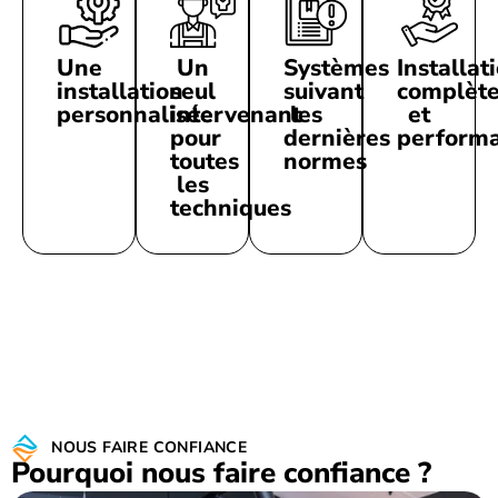
Une
Un
Systèmes
Installat
installation
seul
suivant
complèt
personnalisée
intervenant
les
et
pour
dernières
perform
toutes
normes
les
techniques
NOUS FAIRE CONFIANCE
Pourquoi nous faire confiance ?