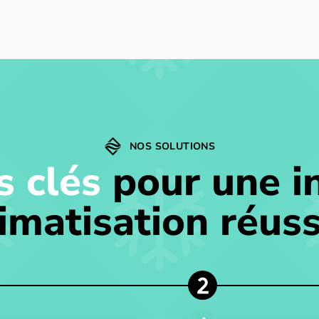
NOS SOLUTIONS
s clés
pour une in
limatisation réuss