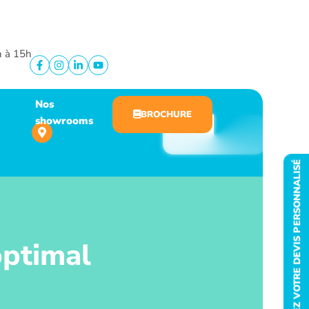
h à 15h
Nos
BROCHURE
showrooms
DEMANDEZ VOTRE DEVIS PERSONNALISÉ
:
optimal