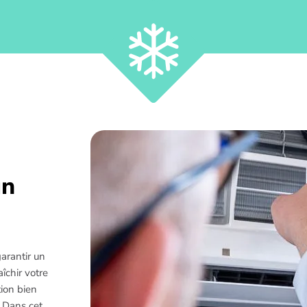
un
garantir un
îchir votre
tion bien
. Dans cet