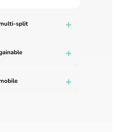
multi-split
gainable
 mobile