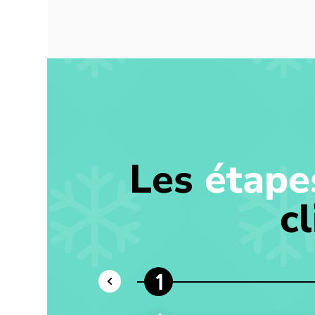
Les
étape
c