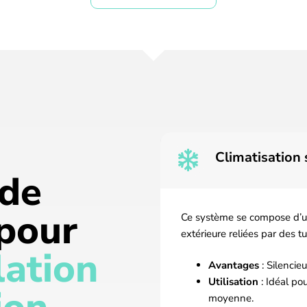
Climatisation 
 de
pour
Ce système se compose d’une
extérieure reliées par des tu
lation
Avantages
: Silencie
Utilisation
: Idéal po
moyenne.