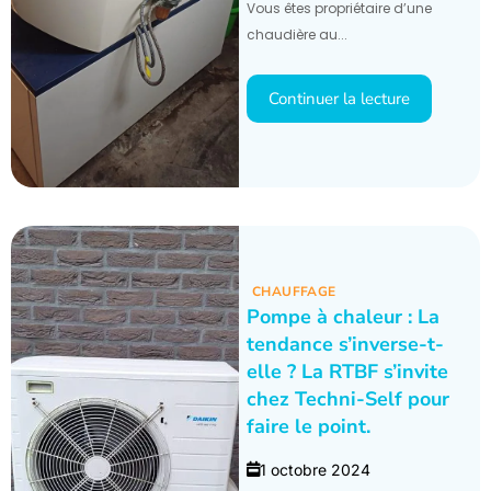
Vous êtes propriétaire d’une
chaudière au...
Continuer la lecture
CHAUFFAGE
Pompe à chaleur : La
tendance s’inverse-t-
elle ? La RTBF s’invite
chez Techni-Self pour
faire le point.
1 octobre 2024