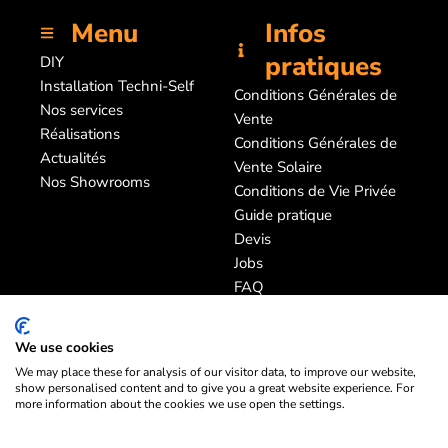
Menu
Infos
pratiques
DIY
Installation Techni-Self
Conditions Générales de
Nos services
Vente
Réalisations
Conditions Générales de
Actualités
Vente Solaire
Nos Showrooms
Conditions de Vie Privée
Guide pratique
Devis
Jobs
FAQ
SAV
We use cookies
We may place these for analysis of our visitor data, to improve our website,
show personalised content and to give you a great website experience. For
more information about the cookies we use open the settings.