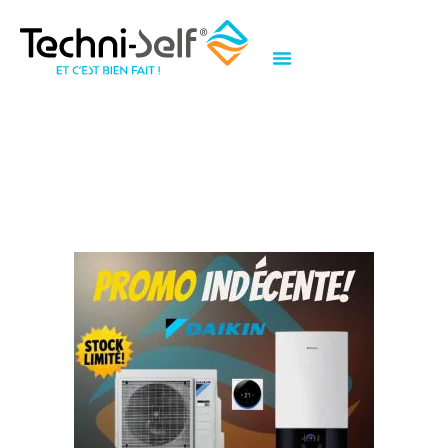
Pompe à chaleur Daikin
Altherma 3 sans ecs en
promo indécente